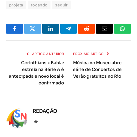
projeta
rodando
seguir
Facebook
Twitter
LinkedIn
Telegrama
Reddit
E-
Whats
mail
ARTIGO ANTERIOR
PRÓXIMO ARTIGO
Corinthians x Bahia:
Música no Museu abre
estreia na Série A é
série de Concertos de
antecipada e novo local é
Verão gratuitos no Rio
confirmado
REDAÇÃO
Local
na
rede