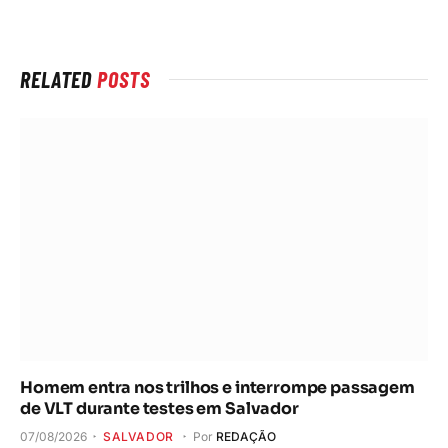
Internet
RELATED
POSTS
Homem entra nos trilhos e interrompe passagem
de VLT durante testes em Salvador
07/08/2026
SALVADOR
Por
REDAÇÃO