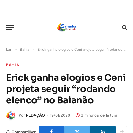
Lar
»
Bahia
»
Erick ganha elogios e Ceni projeta seguir “rodando elenco” no Baianão
BAHIA
Erick ganha elogios e Ceni
projeta seguir “rodando
elenco” no Baianão
Por
REDAÇÃO
19/01/2026
3 minutos de leitura
Compartilhar