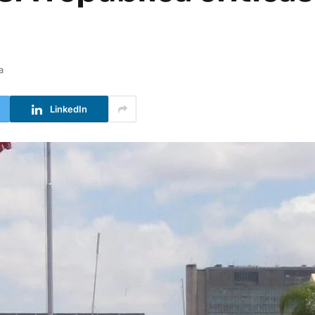
a
LinkedIn