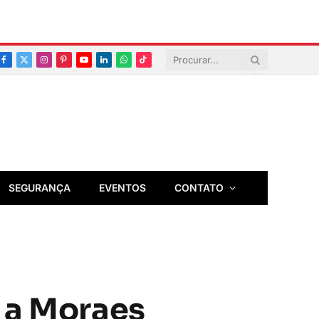
Facebook
X
Instagram
Pinterest
YouTube
LinkedIn
Whatsapp
TikTok
(Twitter)
SEGURANÇA
EVENTOS
CONTATO
 a Moraes