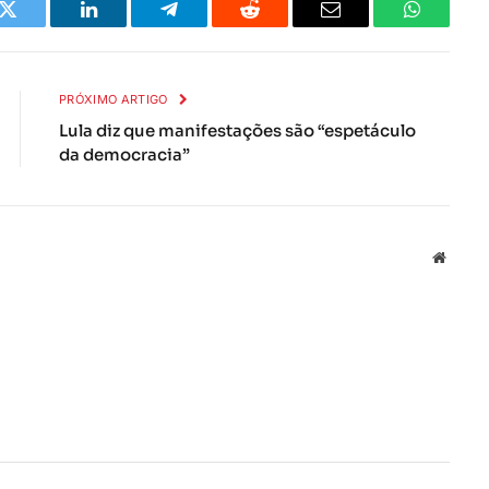
k
Twitter
LinkedIn
Telegrama
Reddit
E-
Whatsapp
mail
PRÓXIMO ARTIGO
Lula diz que manifestações são “espetáculo
da democracia”
Local
na
rede
Interne