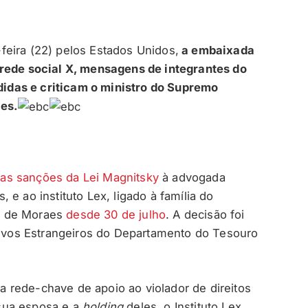
eira (22) pelos Estados Unidos,
a embaixada
 rede social X, mensagens de integrantes do
das e criticam o ministro do Supremo
aes.
as sanções da Lei Magnitsky
à advogada
e ao instituto Lex, ligado à família do
dre de Moraes
desde 30 de julho
. A decisão foi
Ativos Estrangeiros do Departamento do Tesouro
 rede-chave de apoio ao violador de direitos
sua esposa e a
holding
deles, o Instituto Lex.