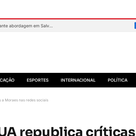
PM reage a assalto e mata suspeito durante abordagem em Salvador
CAÇÃO
ESPORTES
INTERNACIONAL
POLÍTICA
s a Moraes nas redes sociais
A republica críticas