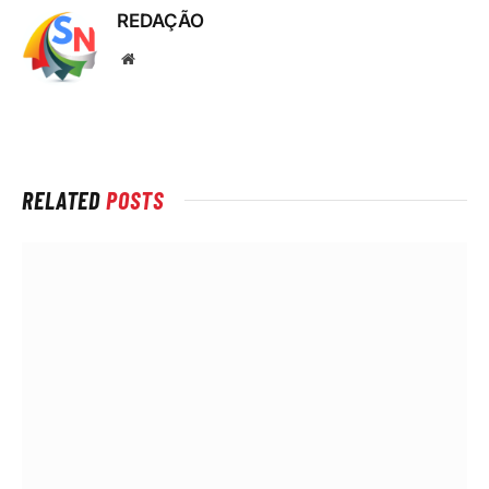
REDAÇÃO
Local
na
rede
Internet
RELATED
POSTS