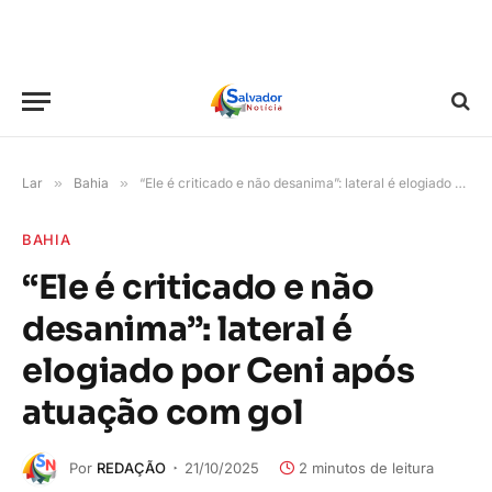
Lar
»
Bahia
»
“Ele é criticado e não desanima”: lateral é elogiado por Ceni após atuação com gol
BAHIA
“Ele é criticado e não
desanima”: lateral é
elogiado por Ceni após
atuação com gol
Por
REDAÇÃO
21/10/2025
2 minutos de leitura