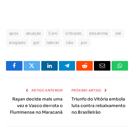
após
atuação
Ceni
criticado
desanima
ele
elogiado
gol
lateral
não
por
Facebook
Twitter
LinkedIn
Telegrama
Reddit
E-
Whats
mail
ARTIGO ANTERIOR
PRÓXIMO ARTIGO
Rayan decide mais uma
Triunfo do Vitória embola
vez e Vasco derrota o
luta contra rebaixamento
Fluminense no Maracanã
no Brasileirão