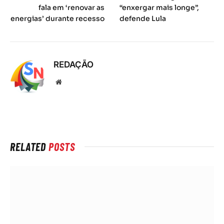
fala em ‘renovar as
“enxergar mais longe”,
energias’ durante recesso
defende Lula
REDAÇÃO
Local
na
rede
Internet
RELATED
POSTS