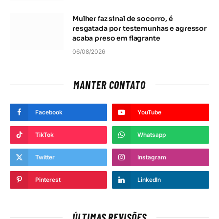
Mulher faz sinal de socorro, é
resgatada por testemunhas e agressor
acaba preso em flagrante
06/08/2026
MANTER CONTATO
Facebook
YouTube
TikTok
Whatsapp
Twitter
Instagram
Pinterest
LinkedIn
ÚLTIMAS REVISÕES