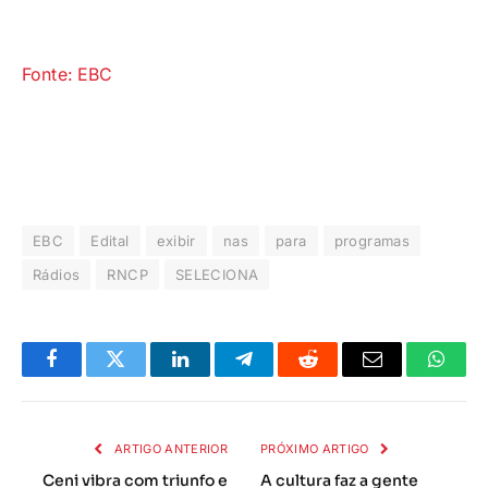
Fonte: EBC
EBC
Edital
exibir
nas
para
programas
Rádios
RNCP
SELECIONA
Facebook
Twitter
LinkedIn
Telegrama
Reddit
E-
Whats
mail
ARTIGO ANTERIOR
PRÓXIMO ARTIGO
Ceni vibra com triunfo e
A cultura faz a gente