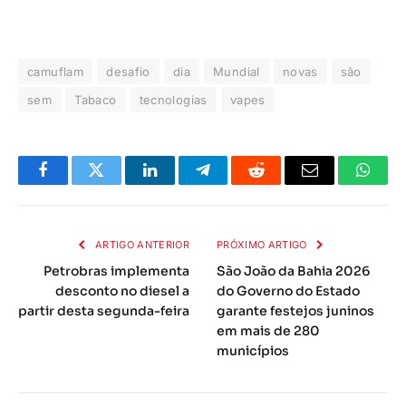
camuflam
desafio
dia
Mundial
novas
são
sem
Tabaco
tecnologias
vapes
Facebook
Twitter
LinkedIn
Telegrama
Reddit
E-
Whats
mail
ARTIGO ANTERIOR
PRÓXIMO ARTIGO
Petrobras implementa
São João da Bahia 2026
desconto no diesel a
do Governo do Estado
partir desta segunda-feira
garante festejos juninos
em mais de 280
municípios