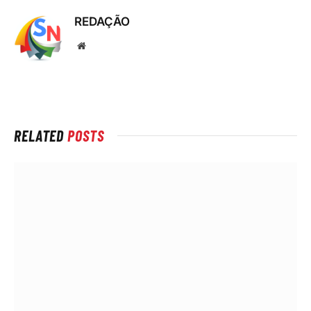
REDAÇÃO
Local
na
rede
Internet
RELATED
POSTS