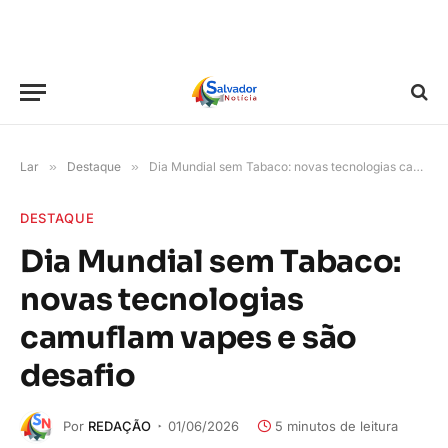
Lar
»
Destaque
»
Dia Mundial sem Tabaco: novas tecnologias camuflam vapes e são desafio
DESTAQUE
Dia Mundial sem Tabaco:
novas tecnologias
camuflam vapes e são
desafio
Por
REDAÇÃO
01/06/2026
5 minutos de leitura