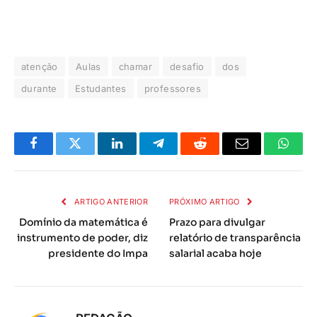
atenção
Aulas
chamar
desafio
dos
durante
Estudantes
professores
Facebook
Twitter
LinkedIn
Telegrama
Reddit
E-
Whats
mail
ARTIGO ANTERIOR
PRÓXIMO ARTIGO
Domínio da matemática é
Prazo para divulgar
instrumento de poder, diz
relatório de transparência
presidente do Impa
salarial acaba hoje