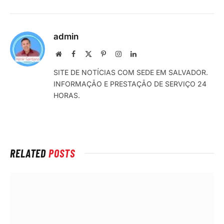
admin
Local
Facebook
X
Pinterest
Instagram
LinkedIn
na
(Twitter)
SITE DE NOTÍCIAS COM SEDE EM SALVADOR.
rede
INFORMAÇÃO E PRESTAÇÃO DE SERVIÇO 24
Internet
HORAS.
RELATED
POSTS