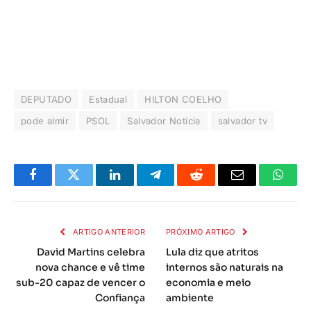
DEPUTADO
Estadual
HILTON COELHO
pode almir
PSOL
Salvador Notícia
salvador tv
Facebook
Twitter
LinkedIn
Telegrama
Reddit
E-
Whats
mail
ARTIGO ANTERIOR
PRÓXIMO ARTIGO
David Martins celebra
Lula diz que atritos
nova chance e vê time
internos são naturais na
sub-20 capaz de vencer o
economia e meio
Confiança
ambiente