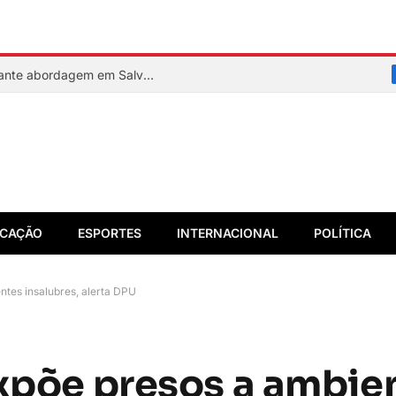
PM reage a assalto e mata suspeito durante abordagem em Salvador
CAÇÃO
ESPORTES
INTERNACIONAL
POLÍTICA
ntes insalubres, alerta DPU
expõe presos a ambie