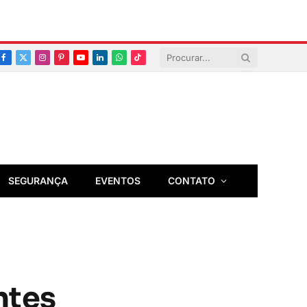
Facebook
X
Instagram
Pinterest
YouTube
LinkedIn
Whatsapp
TikTok
(Twitter)
SEGURANÇA
EVENTOS
CONTATO
ntes