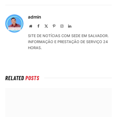
admin
Local
Facebook
X
Pinterest
Instagram
LinkedIn
na
(Twitter)
SITE DE NOTÍCIAS COM SEDE EM SALVADOR.
rede
INFORMAÇÃO E PRESTAÇÃO DE SERVIÇO 24
Internet
HORAS.
RELATED
POSTS