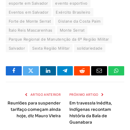
esporte em Salvador
evento esportivo
Eventos em Salvador
Exército Brasileiro
Forte de Monte Serrat
Gislane da Costa Paim
Ítalo Reis Mascarenhas
Monte Serrat
Parque Regional de Manutenção da 6ª Região Militar
Salvador
Sexta Região Militar
solidariedade
Facebook
Twitter
LinkedIn
Telegrama
Reddit
E-
Whats
mail
ARTIGO ANTERIOR
PRÓXIMO ARTIGO
Reuniões para suspender
Em travessia inédita,
tarifaço começam ainda
indígenas recontam
hoje, diz Mauro Vieira
história da Baía de
Guanabara