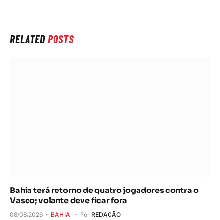
Internet
RELATED
POSTS
Bahia terá retorno de quatro jogadores contra o
Vasco; volante deve ficar fora
08/08/2026
BAHIA
Por
REDAÇÃO