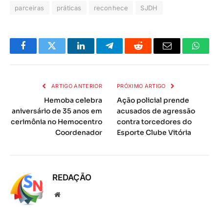
parceiras
práticas
reconhece
SJDH
Facebook
Twitter
LinkedIn
Telegrama
Reddit
E-
Whats
mail
ARTIGO ANTERIOR
PRÓXIMO ARTIGO
Hemoba celebra
Ação policial prende
aniversário de 35 anos em
acusados de agressão
cerimônia no Hemocentro
contra torcedores do
Coordenador
Esporte Clube Vitória
REDAÇÃO
Local
na
rede