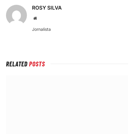
ROSY SILVA
Local
na
Jornalista
rede
Internet
RELATED
POSTS