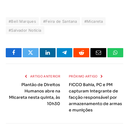
#Bell Marques
#Feira de Santana
#Micareta
#Salvador Notícia
Facebook
Twitter
LinkedIn
Telegrama
Reddit
E-
Whats
mail
ARTIGO ANTERIOR
PRÓXIMO ARTIGO
Plantão de Direitos
FICCO Bahia, PC e PM
Humanos abre na
capturam integrante de
Micareta nesta quinta, às
facção responsável por
10h30
armazenamento de armas
e munições