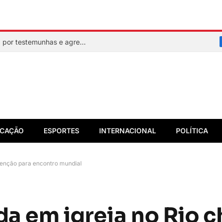
Mulher faz sinal de socorro, é resgatada por testemunhas e agressor acaba preso em flagrante
CAÇÃO
ESPORTES
INTERNACIONAL
POLÍTICA
tenção para encontro mundial
a em igreja no Rio 