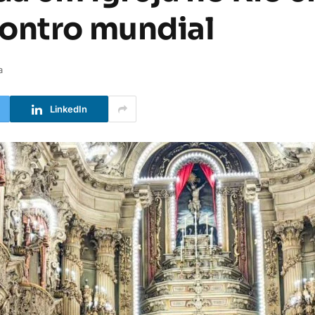
contro mundial
a
LinkedIn