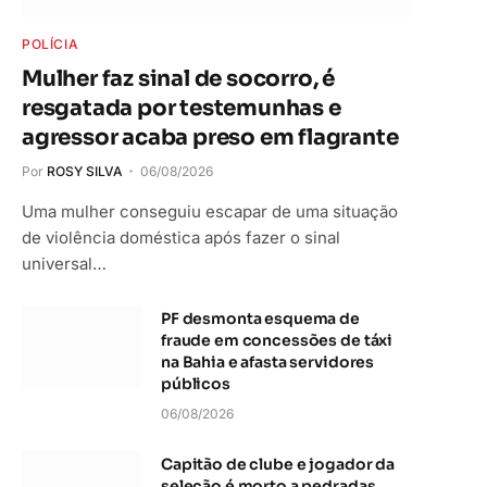
POLÍCIA
Mulher faz sinal de socorro, é
resgatada por testemunhas e
agressor acaba preso em flagrante
Por
ROSY SILVA
06/08/2026
Uma mulher conseguiu escapar de uma situação
de violência doméstica após fazer o sinal
universal…
PF desmonta esquema de
fraude em concessões de táxi
na Bahia e afasta servidores
públicos
06/08/2026
Capitão de clube e jogador da
seleção é morto a pedradas