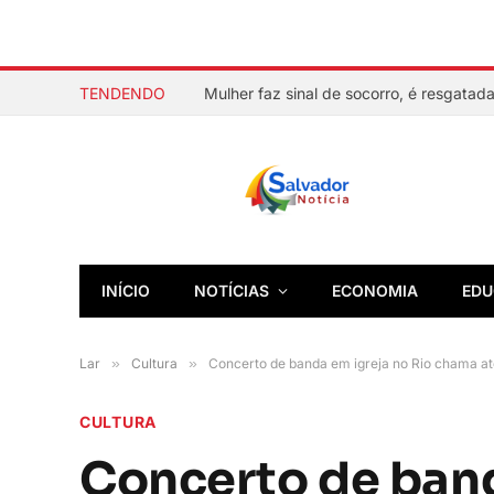
TENDENDO
INÍCIO
NOTÍCIAS
ECONOMIA
EDU
Lar
»
Cultura
»
Concerto de banda em igreja no Rio chama a
CULTURA
Concerto de band