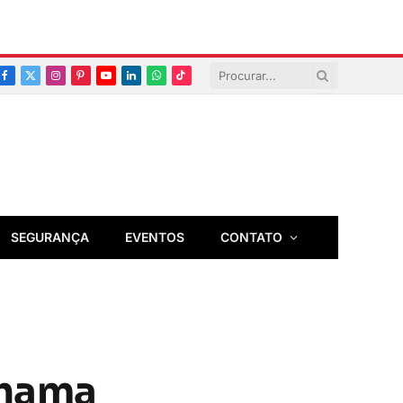
Facebook
X
Instagram
Pinterest
YouTube
LinkedIn
Whatsapp
TikTok
(Twitter)
SEGURANÇA
EVENTOS
CONTATO
chama