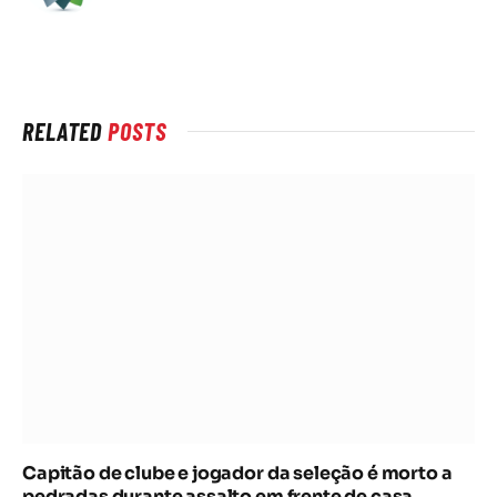
na
rede
Internet
RELATED
POSTS
Capitão de clube e jogador da seleção é morto a
pedradas durante assalto em frente de casa