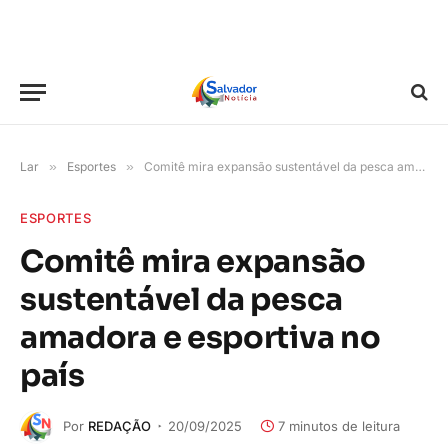
Lar
»
Esportes
»
Comitê mira expansão sustentável da pesca amadora e esportiva no país
ESPORTES
Comitê mira expansão
sustentável da pesca
amadora e esportiva no
país
Por
REDAÇÃO
20/09/2025
7 minutos de leitura