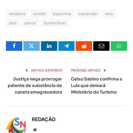
amadora
comitê
esportiva
expansão
mira
país
pesca
Sustentável
Facebook
Twitter
LinkedIn
Telegrama
Reddit
E-
Whats
mail
ARTIGO ANTERIOR
PRÓXIMO ARTIGO
Justiça nega prorrogar
Celso Sabino confirma a
patente de substância de
Lula que deixará
caneta emagrecedora
Ministério do Turismo
REDAÇÃO
Local