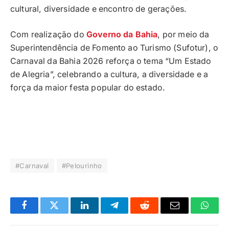
cultural, diversidade e encontro de gerações.
Com realização do
Governo da Bahia
, por meio da
Superintendência de Fomento ao Turismo (Sufotur), o
Carnaval da Bahia 2026 reforça o tema “Um Estado
de Alegria”, celebrando a cultura, a diversidade e a
força da maior festa popular do estado.
#Carnaval
#Pelourinho
Facebook
Twitter
LinkedIn
Telegrama
Reddit
E-
Whats