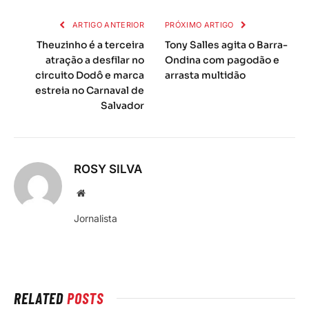
mail
ARTIGO ANTERIOR
PRÓXIMO ARTIGO
Theuzinho é a terceira
Tony Salles agita o Barra-
atração a desfilar no
Ondina com pagodão e
circuito Dodô e marca
arrasta multidão
estreia no Carnaval de
Salvador
ROSY SILVA
Local
na
Jornalista
rede
Internet
RELATED
POSTS