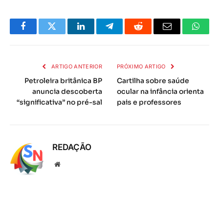
Facebook
Twitter
LinkedIn
Telegrama
Reddit
E-
Whats
mail
ARTIGO ANTERIOR
PRÓXIMO ARTIGO
Petroleira britânica BP
Cartilha sobre saúde
anuncia descoberta
ocular na infância orienta
“significativa” no pré-sal
pais e professores
REDAÇÃO
Local
na
rede
Internet