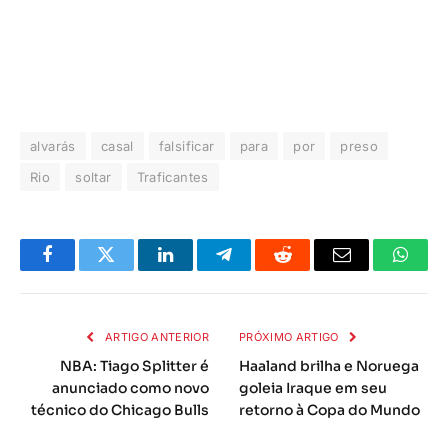
alvarás
casal
falsificar
para
por
preso
Rio
soltar
Traficantes
Facebook
Twitter
LinkedIn
Telegrama
Reddit
E-
Whats
mail
ARTIGO ANTERIOR
PRÓXIMO ARTIGO
NBA: Tiago Splitter é
Haaland brilha e Noruega
anunciado como novo
goleia Iraque em seu
técnico do Chicago Bulls
retorno à Copa do Mundo