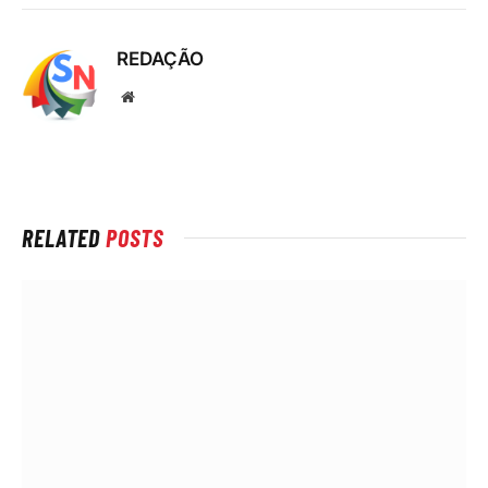
REDAÇÃO
Local
na
rede
Internet
RELATED
POSTS