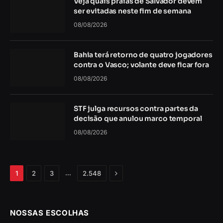
Veja quais praias de Salvador devem
ser evitadas neste fim de semana
08/08/2026
Bahia terá retorno de quatro jogadores
contra o Vasco; volante deve ficar fora
08/08/2026
STF julga recursos contra partes da
decisão que anulou marco temporal
08/08/2026
Próximo
…
1
2
3
2.548
NOSSAS ESCOLHAS