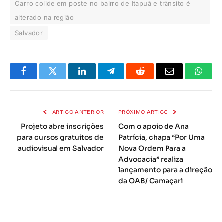
Carro colide em poste no bairro de Itapuã e trânsito é
alterado na região
Salvador
Facebook
Twitter
LinkedIn
Telegrama
Reddit
E-
Whats
mail
ARTIGO ANTERIOR
PRÓXIMO ARTIGO
Projeto abre inscrições
Com o apoio de Ana
para cursos gratuitos de
Patrícia, chapa “Por Uma
audiovisual em Salvador
Nova Ordem Para a
Advocacia” realiza
lançamento para a direção
da OAB/ Camaçari