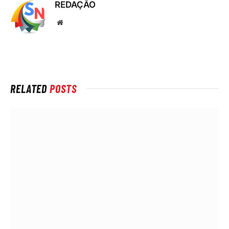
REDAÇÃO
Local
na
rede
Internet
RELATED
POSTS