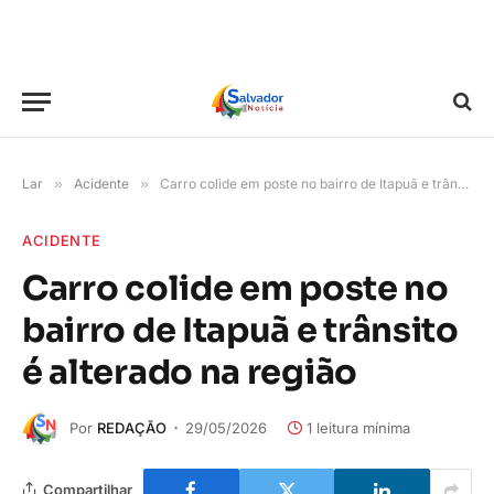
Lar
»
Acidente
»
Carro colide em poste no bairro de Itapuã e trânsito é alterado na região
ACIDENTE
Carro colide em poste no
bairro de Itapuã e trânsito
é alterado na região
Por
REDAÇÃO
29/05/2026
1 leitura mínima
Compartilhar