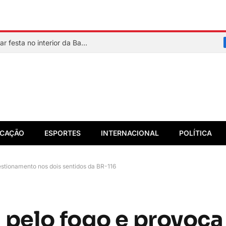
Adolescente de 15 anos some após deixar festa no interior da Bahia
CAÇÃO
ESPORTES
INTERNACIONAL
POLÍTICA
stionamento nos dois sentidos da BR-116
 pelo fogo e provoca