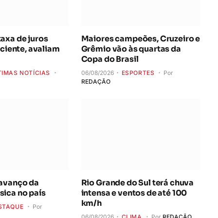
axa de juros
Maiores campeões, Cruzeiro e
iciente, avaliam
Grêmio vão às quartas da
Copa do Brasil
TIMAS NOTÍCIAS
06/08/2026
ESPORTES
Por
REDAÇÃO
 avanço da
Rio Grande do Sul terá chuva
ica no país
intensa e ventos de até 100
km/h
STAQUE
Por
06/08/2026
CLIMA
Por
REDAÇÃO