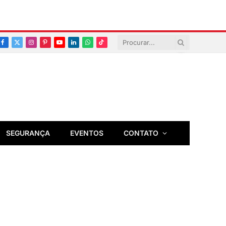
Facebook
X
Instagram
Pinterest
YouTube
LinkedIn
Whatsapp
TikTok
(Twitter)
SEGURANÇA
EVENTOS
CONTATO