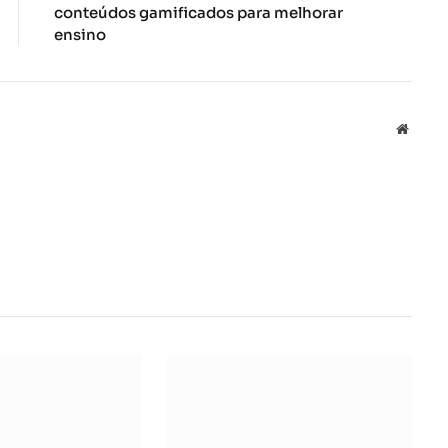
conteúdos gamificados para melhorar
ensino
Local
na
rede
Interne