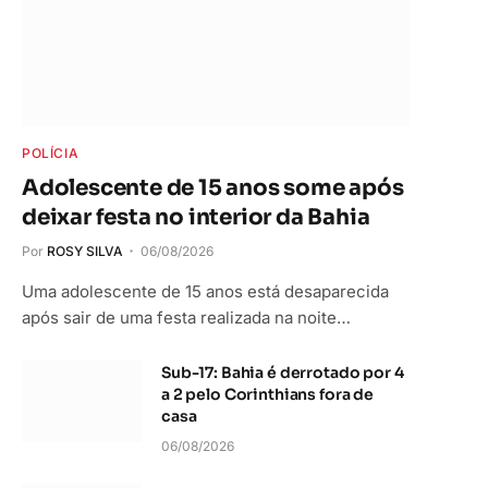
POLÍCIA
Adolescente de 15 anos some após
t
deixar festa no interior da Bahia
Por
ROSY SILVA
06/08/2026
Uma adolescente de 15 anos está desaparecida
após sair de uma festa realizada na noite…
Sub-17: Bahia é derrotado por 4
a 2 pelo Corinthians fora de
casa
06/08/2026