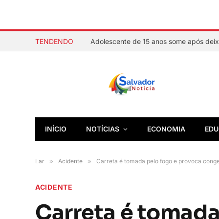
TENDENDO
INÍCIO
NOTÍCIAS
ECONOMIA
EDU
Lar
»
Acidente
»
Carreta é tomada pelo fogo e provoca conge
ACIDENTE
Carreta é tomada