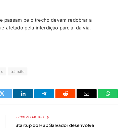
ue passam pelo trecho devem redobrar a
e afetado pela interdição parcial da via.
ro
trânsito
k
Twitter
LinkedIn
Telegrama
Reddit
E-
Whatsapp
mail
PRÓXIMO ARTIGO
Startup do Hub Salvador desenvolve