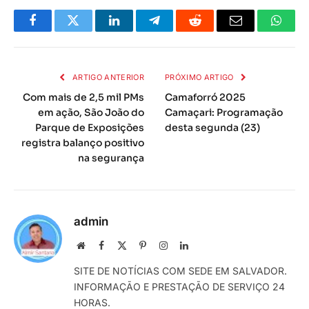
Facebook
Twitter
LinkedIn
Telegrama
Reddit
E-
Whats
mail
ARTIGO ANTERIOR
PRÓXIMO ARTIGO
Com mais de 2,5 mil PMs
Camaforró 2025
em ação, São João do
Camaçari: Programação
Parque de Exposições
desta segunda (23)
registra balanço positivo
na segurança
admin
Local
Facebook
X
Pinterest
Instagram
LinkedIn
na
(Twitter)
SITE DE NOTÍCIAS COM SEDE EM SALVADOR.
rede
INFORMAÇÃO E PRESTAÇÃO DE SERVIÇO 24
Internet
HORAS.