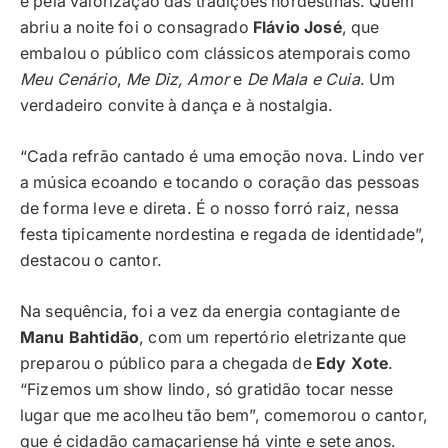
e pela valorização das tradições nordestinas. Quem
abriu a noite foi o consagrado
Flávio José
, que
embalou o público com clássicos atemporais como
Meu Cenário
,
Me Diz, Amor
e
De Mala e Cuia
. Um
verdadeiro convite à dança e à nostalgia.
“Cada refrão cantado é uma emoção nova. Lindo ver
a música ecoando e tocando o coração das pessoas
de forma leve e direta. É o nosso forró raiz, nessa
festa tipicamente nordestina e regada de identidade”,
destacou o cantor.
Na sequência, foi a vez da energia contagiante de
Manu Bahtidão
, com um repertório eletrizante que
preparou o público para a chegada de
Edy Xote
.
“Fizemos um show lindo, só gratidão tocar nesse
lugar que me acolheu tão bem”, comemorou o cantor,
que é cidadão camaçariense há vinte e sete anos.