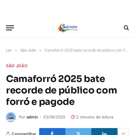
Lar
»
São João
»
Camaforró 2025 bate recorde de público com forró e pagode
SÃO JOÃO
Camaforró 2025 bate
recorde de público com
forró e pagode
Por
admin
23/06/2025
2 minutos de leitura
Compartilhar