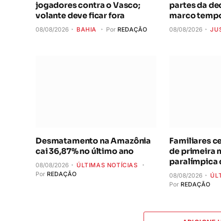
jogadores contra o Vasco;
partes da de
volante deve ficar fora
marco tempo
08/08/2026
BAHIA
Por
REDAÇÃO
08/08/2026
JU
Desmatamento na Amazônia
Familiares c
cai 36,87% no último ano
de primeira
paralímpica 
08/08/2026
ÚLTIMAS NOTÍCIAS
Por
REDAÇÃO
08/08/2026
ÚL
Por
REDAÇÃO