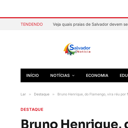
TENDENDO
INÍCIO
NOTÍCIAS
ECONOMIA
EDU
Lar
»
Destaque
»
Bruno Henrique, do Flamengo, vira réu por 
DESTAQUE
Bruno Henrique, 