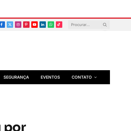
Facebook
X
Instagram
Pinterest
YouTube
LinkedIn
Whatsapp
TikTok
(Twitter)
SEGURANÇA
EVENTOS
CONTATO
 por