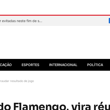
Veja quais praias de Salvador devem ser evitadas neste fim de semana
CAÇÃO
ESPORTES
INTERNACIONAL
POLÍTICA
fraudar resultado de jogo
do Flamengo, vira réu