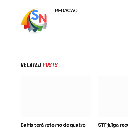
REDAÇÃO
RELATED
POSTS
Bahia terá retorno de quatro
STF julga re