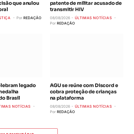
cisão que anulou
patente de militar acusado de
ral
transmitir HIV
STIÇA
Por
REDAÇÃO
08/08/2026
ÚLTIMAS NOTÍCIAS
Por
REDAÇÃO
elebram legado
AGU se reúne com Discord e
 medalha
cobra proteção de crianças
do Brasil
na plataforma
TIMAS NOTÍCIAS
08/08/2026
ÚLTIMAS NOTÍCIAS
Por
REDAÇÃO