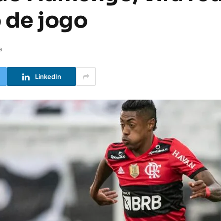
o de jogo
a
LinkedIn