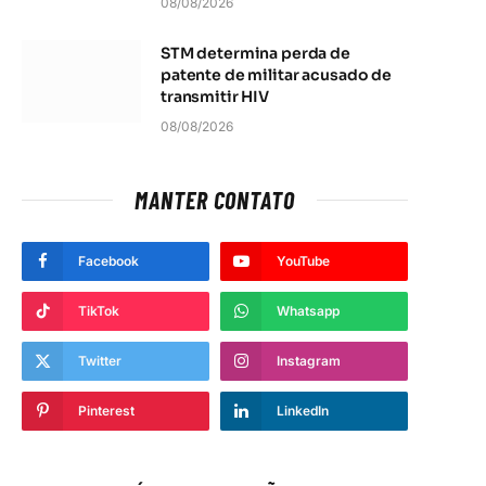
08/08/2026
STM determina perda de
patente de militar acusado de
transmitir HIV
t
08/08/2026
MANTER CONTATO
Facebook
YouTube
TikTok
Whatsapp
Twitter
Instagram
Pinterest
LinkedIn