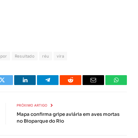
por
Resultado
réu
vira
k
Twitter
LinkedIn
Telegrama
Reddit
E-
Whatsapp
mail
PRÓXIMO ARTIGO
Mapa confirma gripe aviária em aves mortas
no Bioparque do Rio