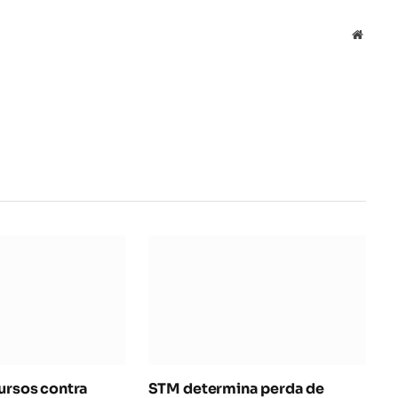
Local
na
rede
Interne
cursos contra
STM determina perda de