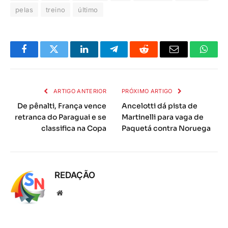
pelas
treino
último
Facebook
Twitter
LinkedIn
Telegrama
Reddit
E-
Whats
mail
ARTIGO ANTERIOR
PRÓXIMO ARTIGO
De pênalti, França vence
Ancelotti dá pista de
retranca do Paraguai e se
Martinelli para vaga de
classifica na Copa
Paquetá contra Noruega
REDAÇÃO
Local
na
rede
Internet