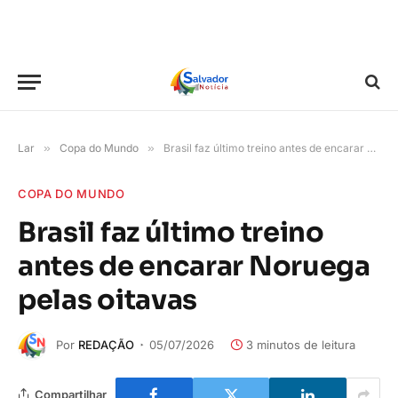
Lar
»
Copa do Mundo
»
Brasil faz último treino antes de encarar Noruega pelas oitavas
COPA DO MUNDO
Brasil faz último treino
antes de encarar Noruega
pelas oitavas
Por
REDAÇÃO
05/07/2026
3 minutos de leitura
Compartilhar