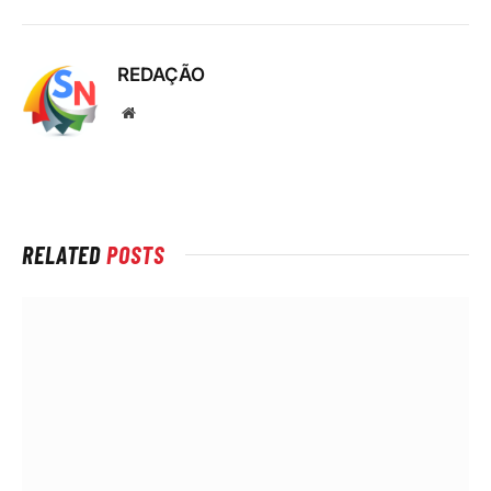
REDAÇÃO
Local
na
rede
Internet
RELATED
POSTS