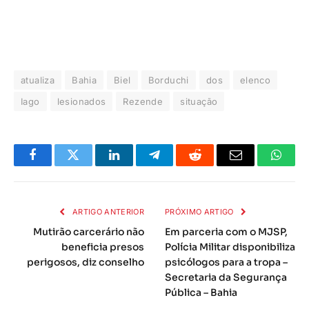
atualiza
Bahia
Biel
Borduchi
dos
elenco
Iago
lesionados
Rezende
situação
Facebook
Twitter
LinkedIn
Telegrama
Reddit
E-
Whats
mail
ARTIGO ANTERIOR
PRÓXIMO ARTIGO
Mutirão carcerário não
Em parceria com o MJSP,
beneficia presos
Polícia Militar disponibiliza
perigosos, diz conselho
psicólogos para a tropa –
Secretaria da Segurança
Pública – Bahia