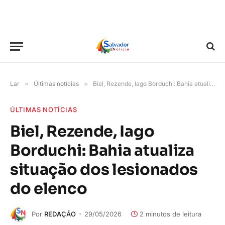
Lar
»
Últimas notícias
»
Biel, Rezende, Iago Borduchi: Bahia atualiza situação dos lesionados do elenco
ÚLTIMAS NOTÍCIAS
Biel, Rezende, Iago
Borduchi: Bahia atualiza
situação dos lesionados
do elenco
Por
REDAÇÃO
29/05/2026
2 minutos de leitura