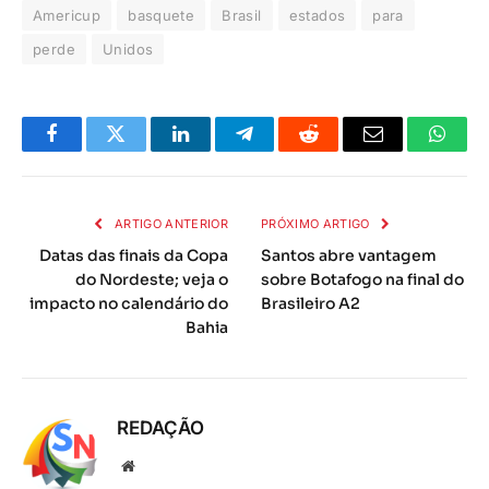
Americup
basquete
Brasil
estados
para
perde
Unidos
Facebook
Twitter
LinkedIn
Telegrama
Reddit
E-
Whats
mail
ARTIGO ANTERIOR
PRÓXIMO ARTIGO
Datas das finais da Copa
Santos abre vantagem
do Nordeste; veja o
sobre Botafogo na final do
impacto no calendário do
Brasileiro A2
Bahia
REDAÇÃO
Local
na