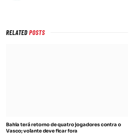
rede
Internet
RELATED
POSTS
Bahia terá retorno de quatro jogadores contra o
Vasco; volante deve ficar fora