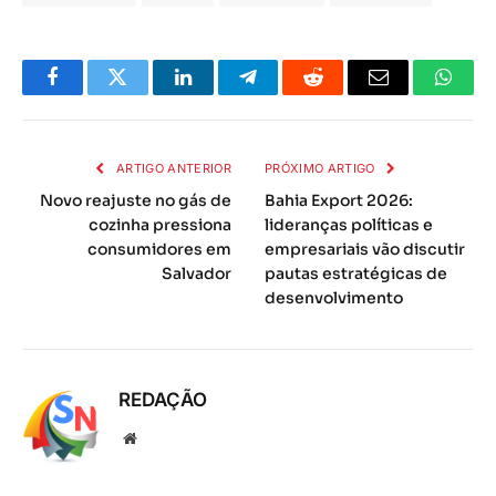
Facebook
Twitter
LinkedIn
Telegrama
Reddit
E-
Whats
mail
ARTIGO ANTERIOR
PRÓXIMO ARTIGO
Novo reajuste no gás de
Bahia Export 2026:
cozinha pressiona
lideranças políticas e
consumidores em
empresariais vão discutir
Salvador
pautas estratégicas de
desenvolvimento
REDAÇÃO
Local
na
rede