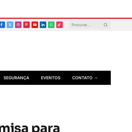
Facebook
X
Instagram
Pinterest
YouTube
LinkedIn
Whatsapp
TikTok
(Twitter)
SEGURANÇA
EVENTOS
CONTATO
amisa para