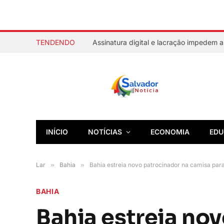
TENDENDO
INÍCIO
NOTÍCIAS
ECONOMIA
EDU
Lar
»
Bahia
»
Bahia estreia novo patrocinador na camisa par
BAHIA
Bahia estreia no