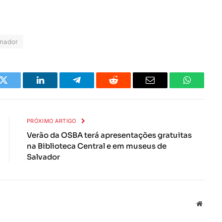
inador
k
Twitter
LinkedIn
Telegrama
Reddit
E-
Whatsapp
mail
PRÓXIMO ARTIGO
Verão da OSBA terá apresentações gratuitas
na Biblioteca Central e em museus de
Salvador
Local
na