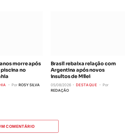
 anos morre após
Brasil rebaixa relação com
 piscina no
Argentina após novos
ahia
insultos de Milei
HIA
Por
ROSY SILVA
05/08/2026
DESTAQUE
Por
REDAÇÃO
 UM COMENTÁRIO