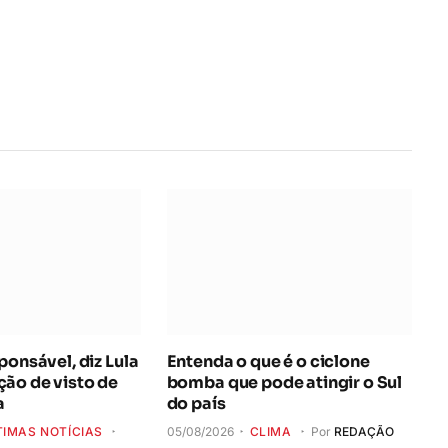
rede
Interne
ponsável, diz Lula
Entenda o que é o ciclone
ão de visto de
bomba que pode atingir o Sul
a
do país
TIMAS NOTÍCIAS
05/08/2026
CLIMA
Por
REDAÇÃO