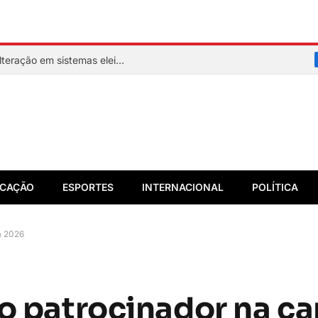
Assinatura digital e lacração impedem alteração em sistemas eleitorais
CAÇÃO
ESPORTES
INTERNACIONAL
POLÍTICA
a 2026
vo patrocinador na c