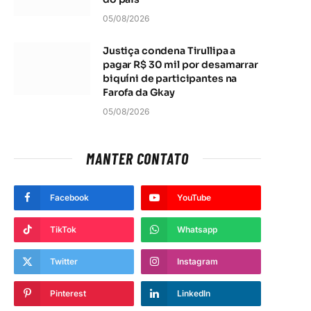
t
05/08/2026
Justiça condena Tirullipa a
pagar R$ 30 mil por desamarrar
biquíni de participantes na
Farofa da Gkay
05/08/2026
MANTER CONTATO
Facebook
YouTube
TikTok
Whatsapp
Twitter
Instagram
Pinterest
LinkedIn