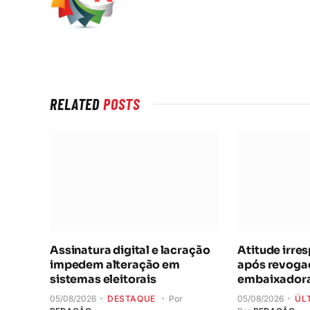
RELATED
POSTS
Assinatura digital e lacração
Atitude irres
impedem alteração em
após revogaç
sistemas eleitorais
embaixador
05/08/2026
DESTAQUE
Por
05/08/2026
ÚL