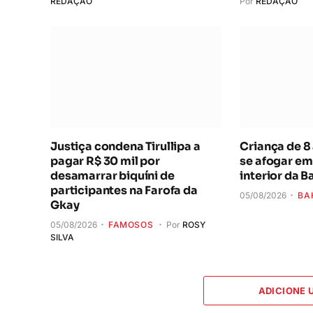
REDAÇÃO
Por
REDAÇÃO
Justiça condena Tirullipa a
Criança de 8
pagar R$ 30 mil por
se afogar em
desamarrar biquíni de
interior da B
participantes na Farofa da
05/08/2026
BA
Gkay
05/08/2026
FAMOSOS
Por
ROSY
SILVA
ADICIONE