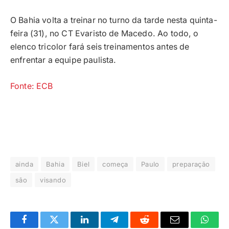
O Bahia volta a treinar no turno da tarde nesta quinta-
feira (31), no CT Evaristo de Macedo. Ao todo, o
elenco tricolor fará seis treinamentos antes de
enfrentar a equipe paulista.
Fonte: ECB
ainda
Bahia
Biel
começa
Paulo
preparação
são
visando
Facebook
Twitter
LinkedIn
Telegrama
Reddit
E-
Whats