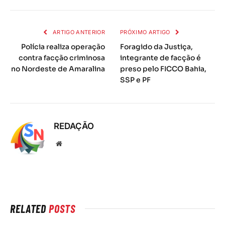
mail
ARTIGO ANTERIOR
PRÓXIMO ARTIGO
Polícia realiza operação
Foragido da Justiça,
contra facção criminosa
integrante de facção é
no Nordeste de Amaralina
preso pelo FICCO Bahia,
SSP e PF
REDAÇÃO
Local
na
rede
Internet
RELATED
POSTS