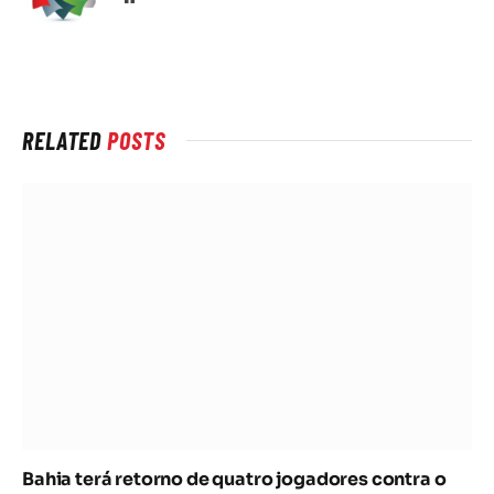
na
rede
Internet
RELATED
POSTS
Bahia terá retorno de quatro jogadores contra o