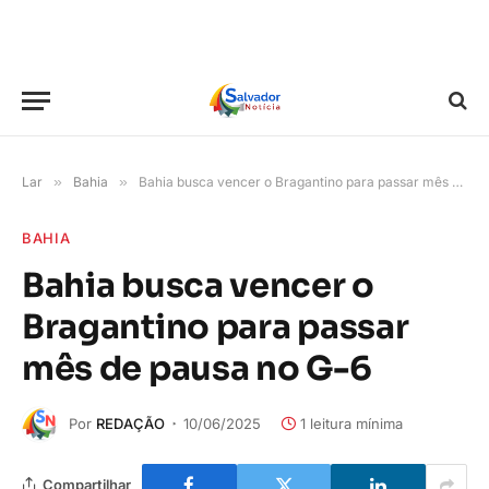
Lar
»
Bahia
»
Bahia busca vencer o Bragantino para passar mês de pausa no G-6
BAHIA
Bahia busca vencer o
Bragantino para passar
mês de pausa no G-6
Por
REDAÇÃO
10/06/2025
1 leitura mínima
Compartilhar