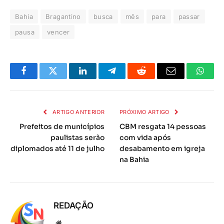
Bahia
Bragantino
busca
mês
para
passar
pausa
vencer
Facebook
Twitter
LinkedIn
Telegrama
Reddit
E-
Whats
mail
ARTIGO ANTERIOR
PRÓXIMO ARTIGO
Prefeitos de municípios
CBM resgata 14 pessoas
paulistas serão
com vida após
diplomados até 11 de julho
desabamento em igreja
na Bahia
REDAÇÃO
Local