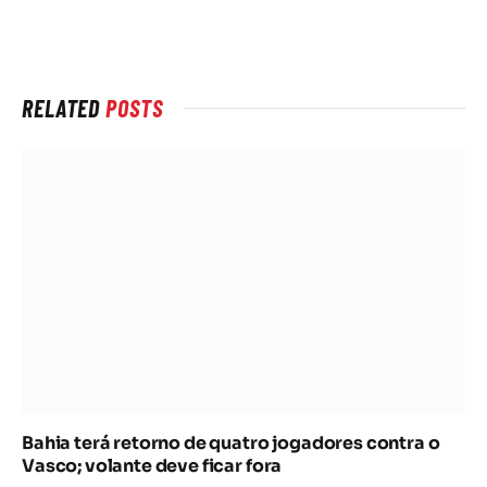
rede
Internet
RELATED
POSTS
Bahia terá retorno de quatro jogadores contra o
Vasco; volante deve ficar fora