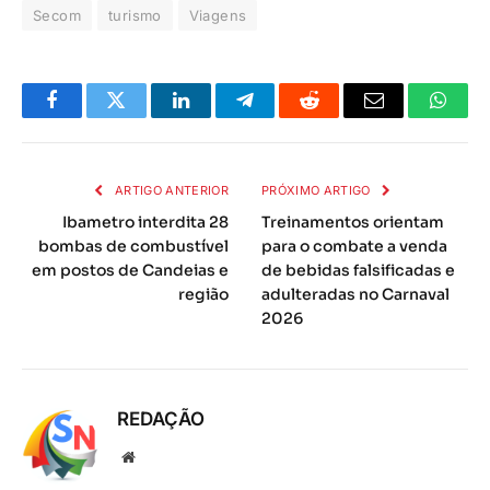
Secom
turismo
Viagens
Facebook
Twitter
LinkedIn
Telegrama
Reddit
E-
Whats
mail
ARTIGO ANTERIOR
PRÓXIMO ARTIGO
Ibametro interdita 28
Treinamentos orientam
bombas de combustível
para o combate a venda
em postos de Candeias e
de bebidas falsificadas e
região
adulteradas no Carnaval
2026
REDAÇÃO
Local
na