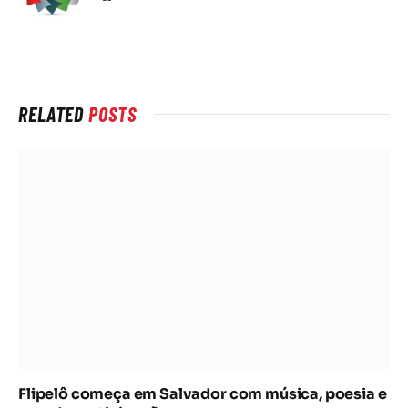
na
rede
Internet
RELATED
POSTS
Flipelô começa em Salvador com música, poesia e