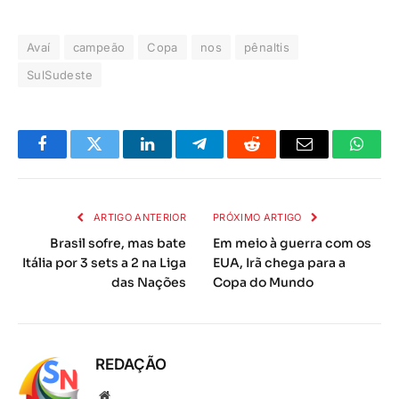
Avaí
campeão
Copa
nos
pênaltis
SulSudeste
Facebook
Twitter
LinkedIn
Telegrama
Reddit
E-
Whats
mail
ARTIGO ANTERIOR
PRÓXIMO ARTIGO
Brasil sofre, mas bate
Em meio à guerra com os
Itália por 3 sets a 2 na Liga
EUA, Irã chega para a
das Nações
Copa do Mundo
REDAÇÃO
Local