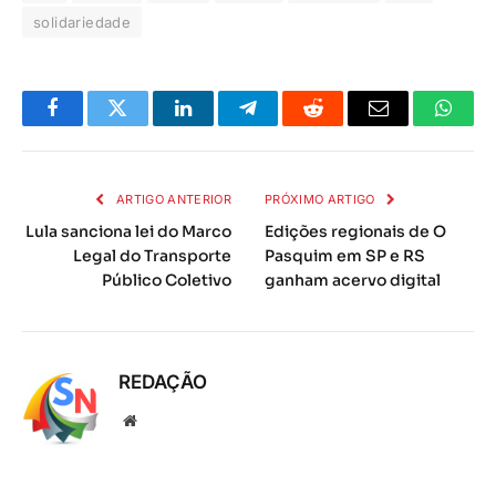
solidariedade
Facebook
Twitter
LinkedIn
Telegrama
Reddit
E-
Whats
mail
ARTIGO ANTERIOR
PRÓXIMO ARTIGO
Lula sanciona lei do Marco
Edições regionais de O
Legal do Transporte
Pasquim em SP e RS
Público Coletivo
ganham acervo digital
REDAÇÃO
Local
na
rede
Internet