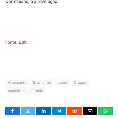
Corinthians, é a revelação.
Fonte: EBC
Arrascaeta
Brasileirão
como
Craque
escolhido
Prêmio
Facebook
Twitter
LinkedIn
Telegrama
Reddit
E-
Whats