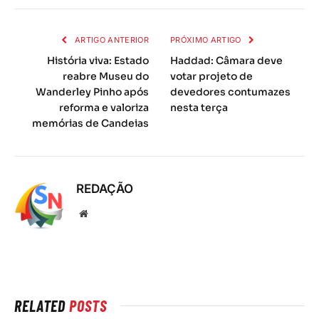
mail
ARTIGO ANTERIOR
PRÓXIMO ARTIGO
História viva: Estado
Haddad: Câmara deve
reabre Museu do
votar projeto de
Wanderley Pinho após
devedores contumazes
reforma e valoriza
nesta terça
memórias de Candeias
REDAÇÃO
Local
na
rede
Internet
RELATED
POSTS