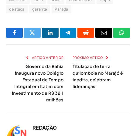
destaca
garante
Parada
Facebook
Twitter
LinkedIn
Telegrama
Reddit
E-
Whats
mail
ARTIGO ANTERIOR
PRÓXIMO ARTIGO
Governo da Bahia
Titulação de terra
inaugura novo Colégio
quilombola no Marajó é
Estadual de Tempo
inédita, celebram
Integral em Itatim com
lideranças
investimento de R$ 32,1
milhões
REDAÇÃO