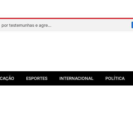
Mulher faz sinal de socorro, é resgatada por testemunhas e agressor acaba preso em flagrante
CAÇÃO
ESPORTES
INTERNACIONAL
POLÍTICA