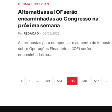
ÚLTIMAS NOTÍCIAS
Alternativas a IOF serão
encaminhadas ao Congresso na
próxima semana
Por
REDAÇÃO
03/06/2025
As propostas para compensar o aumento do Imposto
sobre Operações Financeiras (IOF) serão
encaminhadas ao…
Anterior
…
…
1
513
514
515
516
517