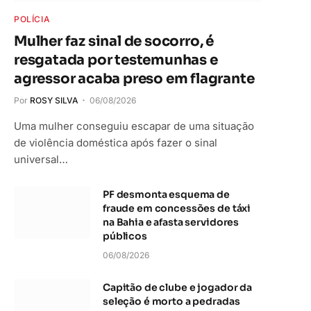
POLÍCIA
Mulher faz sinal de socorro, é
resgatada por testemunhas e
agressor acaba preso em flagrante
Por
ROSY SILVA
06/08/2026
Uma mulher conseguiu escapar de uma situação
de violência doméstica após fazer o sinal
universal…
PF desmonta esquema de
fraude em concessões de táxi
na Bahia e afasta servidores
públicos
06/08/2026
Capitão de clube e jogador da
seleção é morto a pedradas