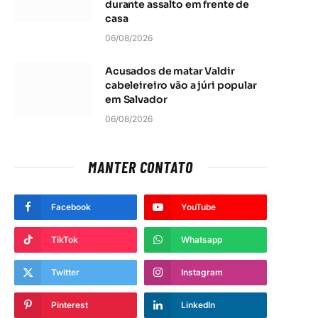
durante assalto em frente de
casa
06/08/2026
Acusados de matar Valdir
cabeleireiro vão a júri popular
em Salvador
06/08/2026
MANTER CONTATO
Facebook
YouTube
TikTok
Whatsapp
Twitter
Instagram
Pinterest
LinkedIn