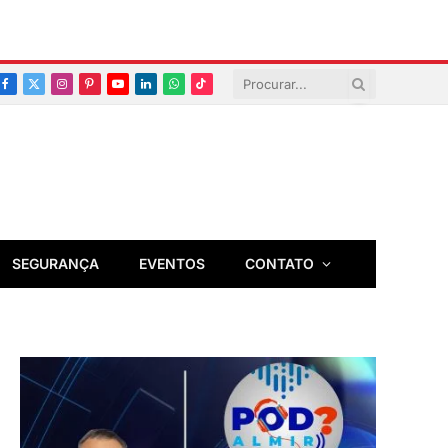
Facebook
X
Instagram
Pinterest
YouTube
LinkedIn
Whatsapp
TikTok
(Twitter)
SEGURANÇA
EVENTOS
CONTATO