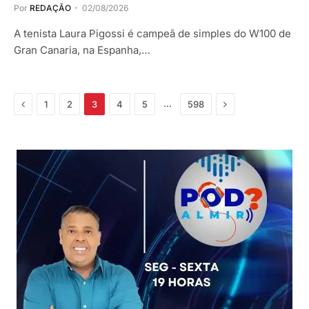
Por
REDAÇÃO
02/08/2026
A tenista Laura Pigossi é campeã de simples do W100 de
Gran Canaria, na Espanha,…
Anterior
Próximo
…
1
2
3
4
5
598