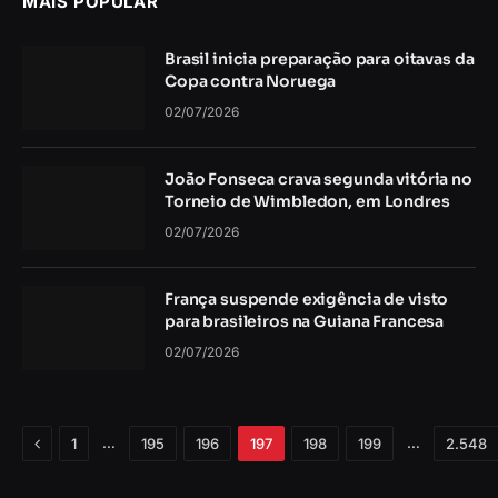
MAIS POPULAR
Brasil inicia preparação para oitavas da
Copa contra Noruega
02/07/2026
João Fonseca crava segunda vitória no
Torneio de Wimbledon, em Londres
02/07/2026
França suspende exigência de visto
para brasileiros na Guiana Francesa
02/07/2026
Anterior
…
…
1
195
196
197
198
199
2.548