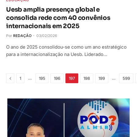
Uesb amplia presença global e
consolida rede com 40 convênios
internacionais em 2025
Por
REDAÇÃO
03/02/2026
O ano de 2025 consolidou-se como um ano estratégico
para a internacionalização na Uesb. Liderado…
Anterior
…
…
1
195
196
197
198
199
599