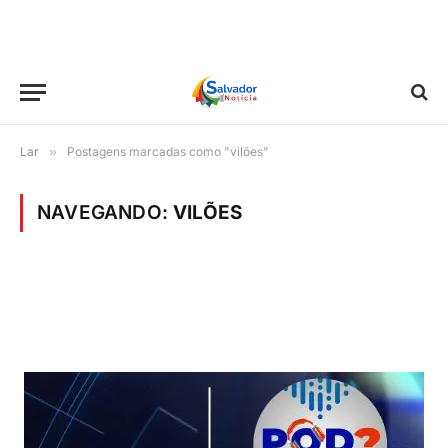
Lar
»
Postagens marcadas como "vilões"
NAVEGANDO:
VILÕES