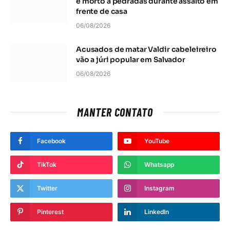
é morto a pedradas durante assalto em
frente de casa
06/08/2026
Acusados de matar Valdir cabeleireiro
vão a júri popular em Salvador
06/08/2026
MANTER CONTATO
Facebook
YouTube
TikTok
Whatsapp
Twitter
Instagram
Pinterest
LinkedIn