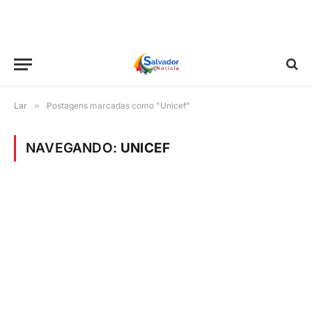
Lar
»
Postagens marcadas como "Unicef"
NAVEGANDO:
UNICEF