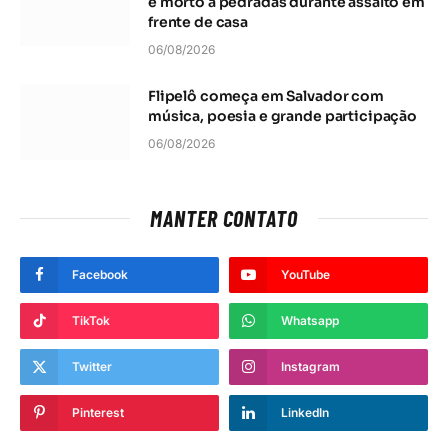
é morto a pedradas durante assalto em
frente de casa
06/08/2026
Flipelô começa em Salvador com
música, poesia e grande participação
06/08/2026
MANTER CONTATO
Facebook
YouTube
TikTok
Whatsapp
Twitter
Instagram
Pinterest
LinkedIn