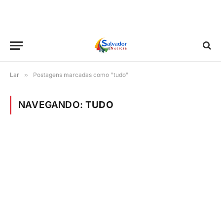
Lar
»
Postagens marcadas como "tudo"
NAVEGANDO:
TUDO