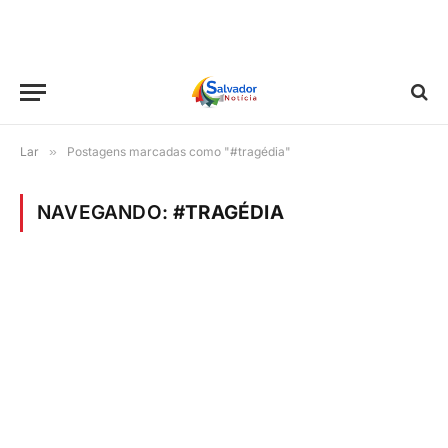
Lar
»
Postagens marcadas como "#tragédia"
NAVEGANDO:
#TRAGÉDIA