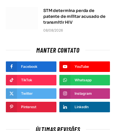
STM determina perda de
patente de militar acusado de
transmitir HIV
08/08/2026
MANTER CONTATO
Facebook
YouTube
TikTok
Whatsapp
Twitter
Instagram
Pinterest
LinkedIn
ÚLTIMAS REVISÕES