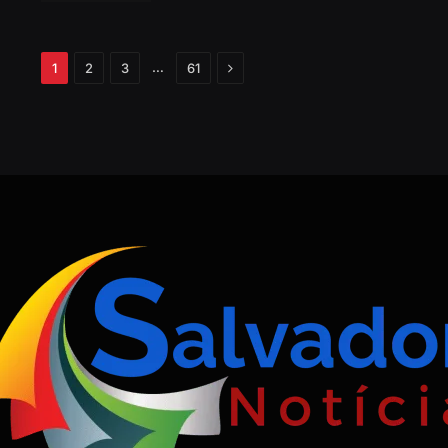
Próximo
…
1
2
3
61