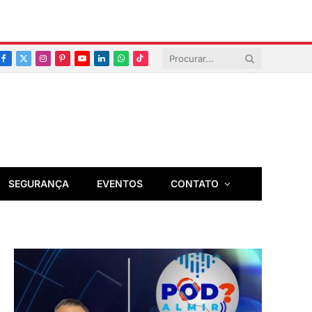
Facebook
X
Instagram
Pinterest
YouTube
LinkedIn
Whatsapp
TikTok
(Twitter)
SEGURANÇA
EVENTOS
CONTATO