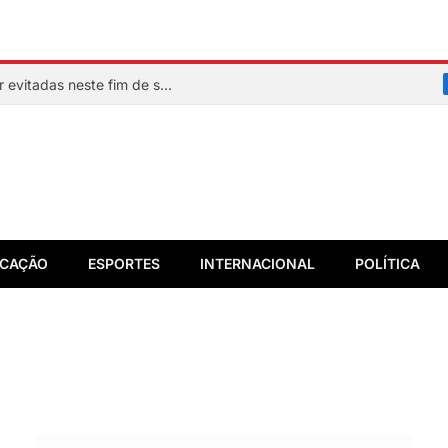
Veja quais praias de Salvador devem ser evitadas neste fim de semana
CAÇÃO
ESPORTES
INTERNACIONAL
POLÍTICA