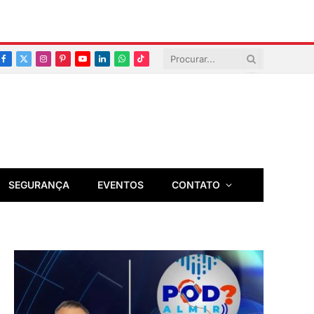
Facebook
X
Instagram
Pinterest
YouTube
LinkedIn
Whatsapp
TikTok
(Twitter)
SEGURANÇA
EVENTOS
CONTATO