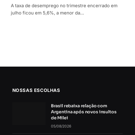
A taxa de desemprego no trimestre encerrado em
julho ficou em 5,6%, a menor da…
NOSSAS ESCOLHAS
Brasil rebaixa relação com
Argentina após novos insultos
de Milei
05/08/2026