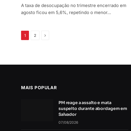
A taxa de desocupação no trimestre encerrado em
agosto ficou em 5,6%, repetindo o menor…
Próximo
1
2
MAIS POPULAR
PM reage a assalto e mata
suspeito durante abordagem em
Salvador
07/08/2026