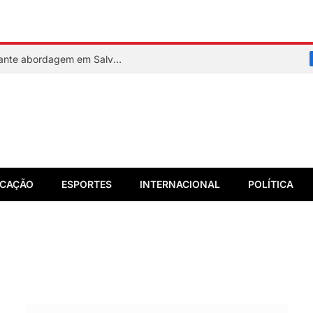
PM reage a assalto e mata suspeito durante abordagem em Salvador
CAÇÃO
ESPORTES
INTERNACIONAL
POLÍTICA