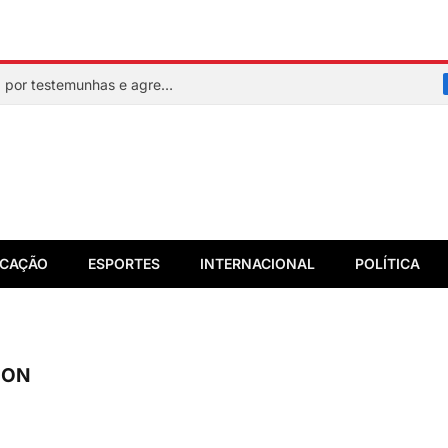
Mulher faz sinal de socorro, é resgatada por testemunhas e agressor acaba preso em flagrante
CAÇÃO
ESPORTES
INTERNACIONAL
POLÍTICA
EON