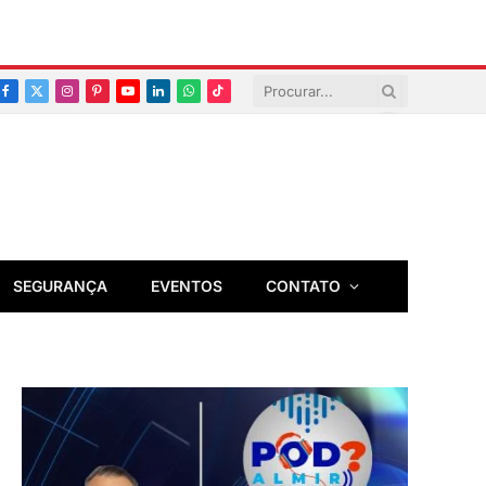
Facebook
X
Instagram
Pinterest
YouTube
LinkedIn
Whatsapp
TikTok
(Twitter)
SEGURANÇA
EVENTOS
CONTATO