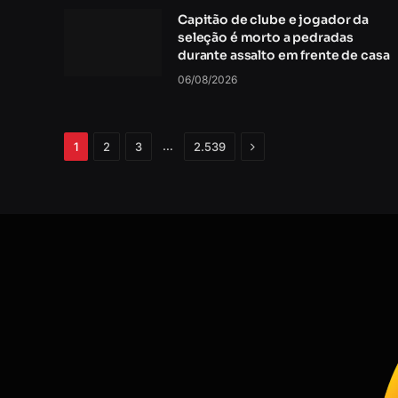
Capitão de clube e jogador da
seleção é morto a pedradas
durante assalto em frente de casa
06/08/2026
Próximo
…
1
2
3
2.539