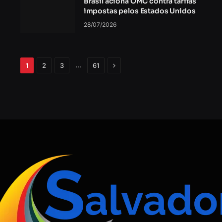
Brasil aciona OMC contra tarifas
impostas pelos Estados Unidos
28/07/2026
Próximo
…
1
2
3
61