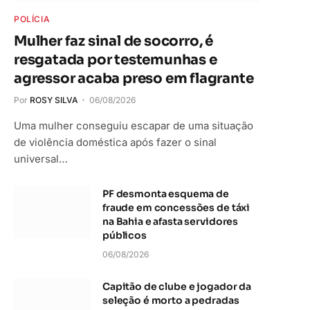
POLÍCIA
Mulher faz sinal de socorro, é
resgatada por testemunhas e
agressor acaba preso em flagrante
Por
ROSY SILVA
06/08/2026
Uma mulher conseguiu escapar de uma situação
de violência doméstica após fazer o sinal
universal…
PF desmonta esquema de
fraude em concessões de táxi
na Bahia e afasta servidores
públicos
06/08/2026
Capitão de clube e jogador da
seleção é morto a pedradas