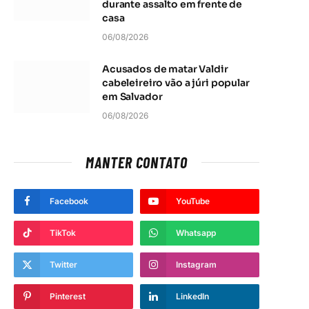
durante assalto em frente de
casa
06/08/2026
Acusados de matar Valdir
cabeleireiro vão a júri popular
em Salvador
06/08/2026
MANTER CONTATO
Facebook
YouTube
TikTok
Whatsapp
Twitter
Instagram
Pinterest
LinkedIn