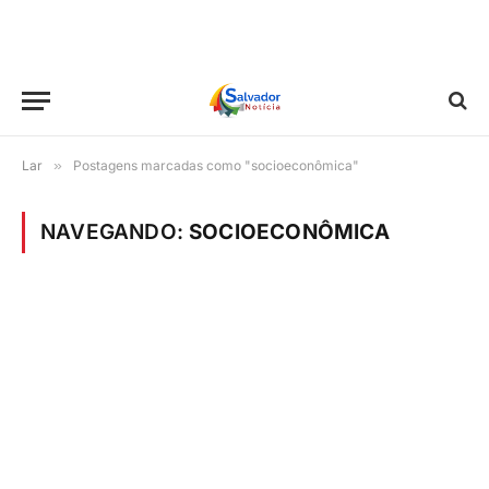
Lar
»
Postagens marcadas como "socioeconômica"
NAVEGANDO:
SOCIOECONÔMICA