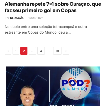
Alemanha repete 7×1 sobre Curaçao, que
faz seu primeiro gol em Copas
Por
REDAÇÃO
15/06/2026
No duelo entre uma seleção tetracampeã e outra
estreante em Copas do Mundo, deu a…
Anterior
Próximo
…
1
2
3
4
18