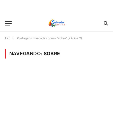
Lar
»
Postagens marcadas como "sobre"(Página 2)
NAVEGANDO:
SOBRE