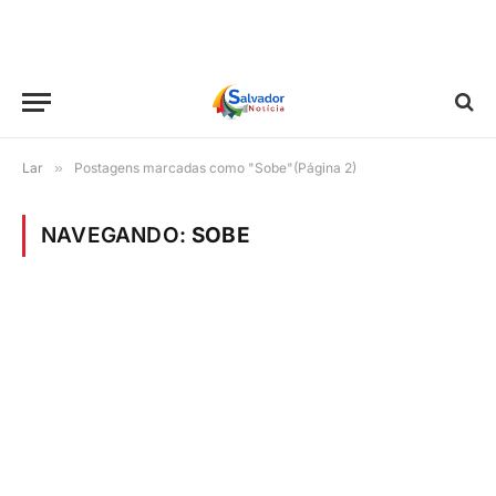
Lar
»
Postagens marcadas como "Sobe"(Página 2)
NAVEGANDO:
SOBE