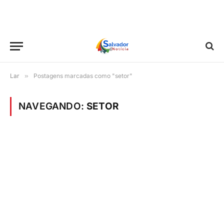
Lar
»
Postagens marcadas como "setor"
NAVEGANDO:
SETOR