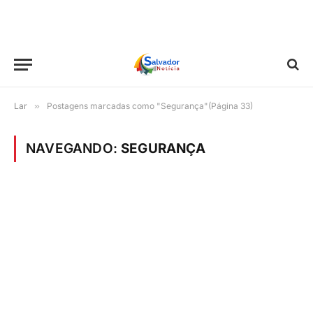
Lar
»
Postagens marcadas como "Segurança"(Página 33)
NAVEGANDO:
SEGURANÇA