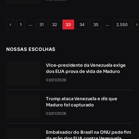
Anterior
P
…
…
1
31
32
33
34
35
2.550
NOSSAS ESCOLHAS
Vice-presidente da Venezuela exige
dos EUA prova de vida de Maduro
03/01/2026
Trump ataca Venezuela e diz que
Maduro foi capturado
03/01/2026
Embaixador do Brasil na ONU pede fim
da ação dos EUA contra Venezuela