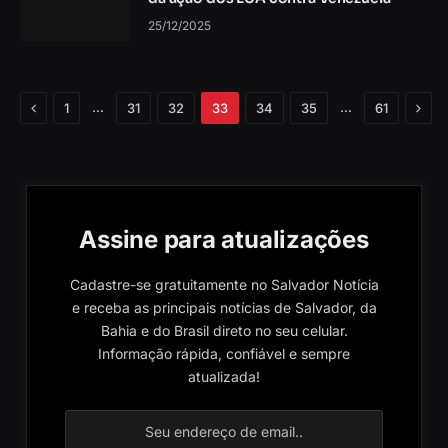
25/12/2025
Anterior
Próx
…
…
1
31
32
33
34
35
61
Assine para atualizações
Cadastre-se gratuitamente no Salvador Notícia
e receba as principais notícias de Salvador, da
Bahia e do Brasil direto no seu celular.
Informação rápida, confiável e sempre
atualizada!