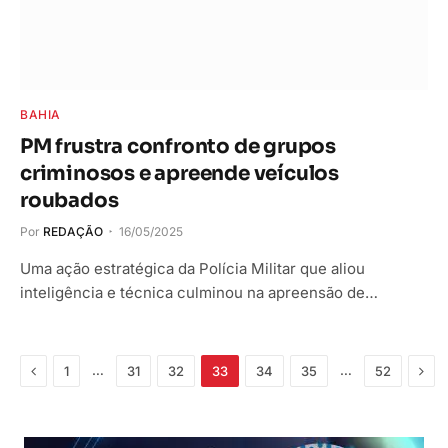
BAHIA
PM frustra confronto de grupos
criminosos e apreende veículos
roubados
Por
REDAÇÃO
16/05/2025
Uma ação estratégica da Polícia Militar que aliou
inteligência e técnica culminou na apreensão de…
Anterior
Pró
…
…
1
31
32
33
34
35
52