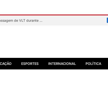
Homem entra nos trilhos e interrompe passagem de VLT durante testes em Salvador
CAÇÃO
ESPORTES
INTERNACIONAL
POLÍTICA