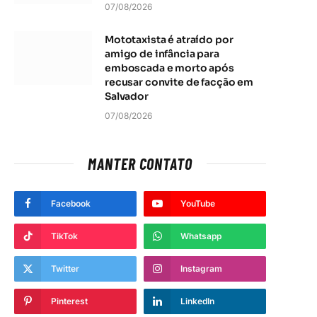
07/08/2026
Mototaxista é atraído por
amigo de infância para
emboscada e morto após
recusar convite de facção em
Salvador
07/08/2026
MANTER CONTATO
Facebook
YouTube
TikTok
Whatsapp
Twitter
Instagram
Pinterest
LinkedIn