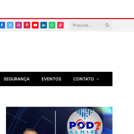
Facebook
X
Instagram
Pinterest
YouTube
LinkedIn
Whatsapp
TikTok
(Twitter)
SEGURANÇA
EVENTOS
CONTATO