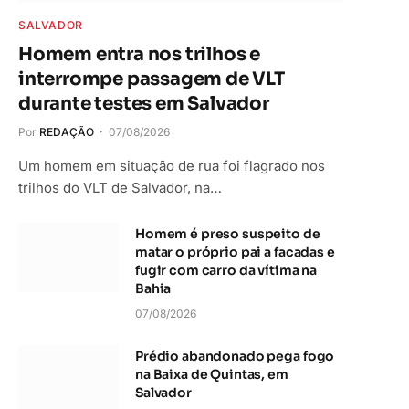
SALVADOR
Homem entra nos trilhos e
interrompe passagem de VLT
durante testes em Salvador
Por
REDAÇÃO
07/08/2026
Um homem em situação de rua foi flagrado nos
trilhos do VLT de Salvador, na…
Homem é preso suspeito de
matar o próprio pai a facadas e
fugir com carro da vítima na
Bahia
07/08/2026
Prédio abandonado pega fogo
na Baixa de Quintas, em
Salvador