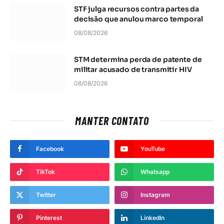
STF julga recursos contra partes da
decisão que anulou marco temporal
08/08/2026
STM determina perda de patente de
militar acusado de transmitir HIV
08/08/2026
MANTER CONTATO
Facebook
YouTube
TikTok
Whatsapp
Twitter
Instagram
Pinterest
LinkedIn