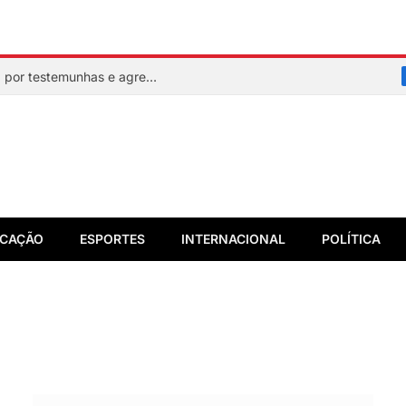
Mulher faz sinal de socorro, é resgatada por testemunhas e agressor acaba preso em flagrante
CAÇÃO
ESPORTES
INTERNACIONAL
POLÍTICA