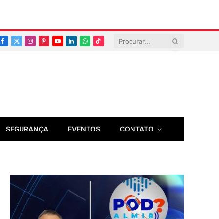
Facebook
X
Instagram
Pinterest
YouTube
LinkedIn
Whatsapp
TikTok
(Twitter)
SEGURANÇA
EVENTOS
CONTATO