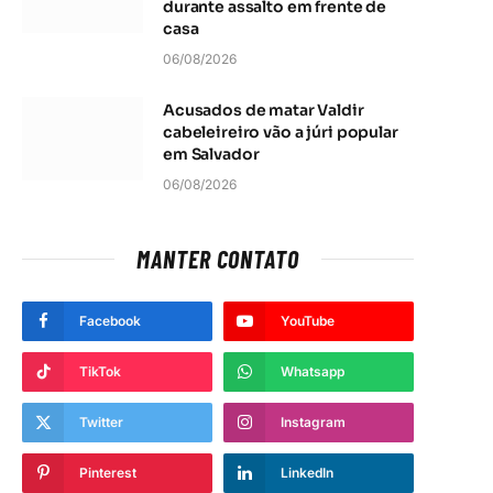
durante assalto em frente de
casa
06/08/2026
Acusados de matar Valdir
cabeleireiro vão a júri popular
em Salvador
06/08/2026
MANTER CONTATO
Facebook
YouTube
TikTok
Whatsapp
Twitter
Instagram
Pinterest
LinkedIn