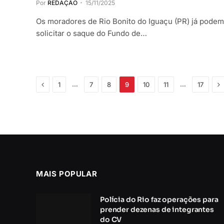
Por
REDAÇÃO
15/11/2025
Os moradores de Rio Bonito do Iguaçu (PR) já podem
solicitar o saque do Fundo de…
Anterior
P
…
…
1
7
8
9
10
11
17
MAIS POPULAR
Polícia do Rio faz operações para
prender dezenas de integrantes
do CV