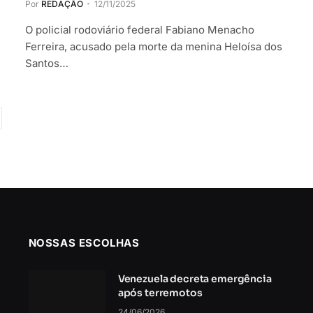
Por
REDAÇÃO
12/11/2025
O policial rodoviário federal Fabiano Menacho
Ferreira, acusado pela morte da menina Heloísa dos
Santos…
róximo
NOSSAS ESCOLHAS
Venezuela decreta emergência
após terremotos
24/06/2026