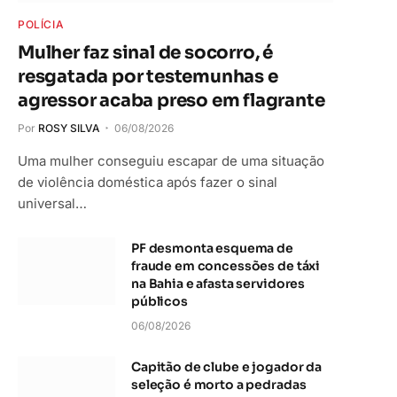
POLÍCIA
Mulher faz sinal de socorro, é
resgatada por testemunhas e
agressor acaba preso em flagrante
Por
ROSY SILVA
06/08/2026
Uma mulher conseguiu escapar de uma situação
de violência doméstica após fazer o sinal
universal…
PF desmonta esquema de
fraude em concessões de táxi
na Bahia e afasta servidores
públicos
06/08/2026
Capitão de clube e jogador da
seleção é morto a pedradas